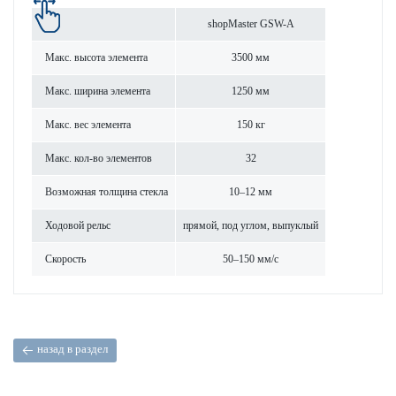
shopMaster GSW-A
Макс. высота элемента
3500 мм
Макс. ширина элемента
1250 мм
Макс. вес элемента
150 кг
Макс. кол-во элементов
32
Возможная толщина стекла
10–12 мм
Ходовой рельс
прямой, под углом, выпуклый
Скор­ость
50–150 мм/с
назад в раздел