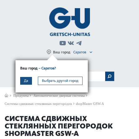
Ваш город
Саратов
Регистрация
Вход
Ваш город
– Саратов?
МЕНЮ
Да
Выбрать другой город
Продукты
Автом­ат­ические дверные сис­темы
Системы сдвижных стеклянных перегородок
shopMaster GSW-A
СИСТЕМА СДВИЖНЫХ
СТЕКЛЯННЫХ ПЕРЕГОРОДОК
SHOPMASTER GSW-A