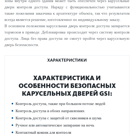
зоны внутри одного здания может быть обеспечен через карусельные
двери контроля доступа. Наряду с функциональностью учитываются
также пожелания заказчика к архитектуре объекта, так что результатом
всегда является решение, изготовленное по индивидуальному заказу.
В основном положении карусельная дверь контроля доступа запирается
тормозом в приводе. Деблокировка происходит через систему контроля
доступа. Лица без права доступа не смогут пройти через карусельную
дверь безопасности.
ХАРАКТЕРИСТИКИ
ХАР­АКТЕР­И­С­ТИКА И
ОСОБЕННОСТИ БЕЗОП­АСНЫХ
КАР­УСЕЛЬНЫХ ДВЕРЕЙ GSI:
Контроль доступа, также при большом потоке людей
Контроль дос­тупа в обоих направ­лениях
Контроль доступа с защитой от сквозняков и шума
Ручное или автоматическое запирание на ночь
Контактный коврик для контроля