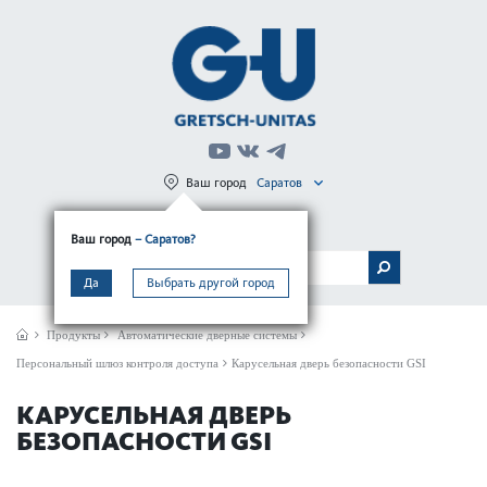
Ваш город
Саратов
Регистрация
Вход
Ваш город
– Саратов?
МЕНЮ
Да
Выбрать другой город
Продукты
Автом­ат­ические дверные сис­темы
Персональный шлюз контроля доступа
Карусельная дверь безопасности GSI
КАРУСЕЛЬНАЯ ДВЕРЬ
БЕЗОПАСНОСТИ GSI