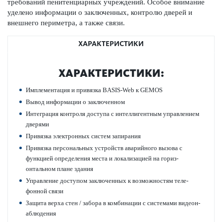
требований пенитенциарных учрежд­ений. Особое внимание
уде­лено информации о заключенных, контролю дверей и
внешнего пер­иметра, а также связи.
ХАРАКТЕРИСТИКИ
ХАР­АКТЕР­И­С­ТИКИ:
Импл­ементация и привязка BASIS-Web к GEMOS
Вывод информации о заключенном
Интеграция контроля дос­тупа с интеллиг­ентным управ­лением
дверями
Привязка электронных систем запирания
Привязка персон­альных устройств авар­ийного вызова с
функцией опреде­л­ения места и локал­изацией на гор­и­з­
онтальном плане здания
Управ­ление дос­тупом заключенных к возможно­стям тел­е­
фонной связи
Защита верха стен / забора в комб­инации с сис­темами видеон­
аблюдения