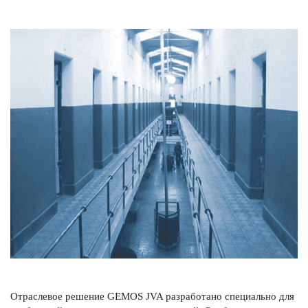
Отрасл­евое решение GEMOS JVA раз­р­а­ботано специально для