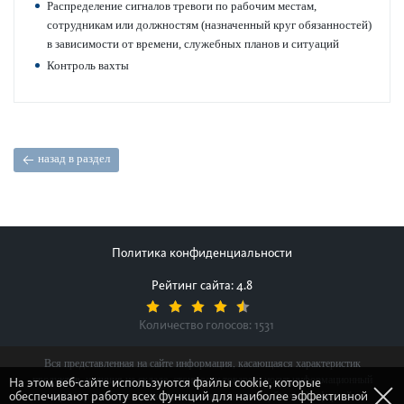
Распреде­л­ение сигналов тревоги по рабочим местам,
сотрудникам или должно­стям (назн­аченный круг обя­занно­стей)
в зав­исимости от времени, служебных планов и ситуаций
Контроль вахты
назад в раздел
Политика конфиденциальности
Рейтинг сайта: 4.8
Количество голосов:
1531
Вся представленная на сайте информация, касающаяся характеристик
продуктов, наличия на складе, стоимости товаров, носит информационный
На этом веб-сайте используются файлы cookie, которые
обеспечивают работу всех функций для наиболее эффективной
характер и ни при каких условиях не является публичной офертой,