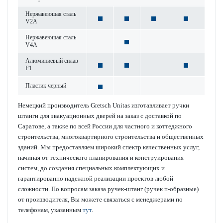
Нерж­а­в­еющая сталь
V2A
Нерж­а­в­еющая сталь
V4A
Алюминиевый сплав
F1
Пла­стик черный
Немецкий производитель Gretsch Unitas изготавливает ручки
штанги для эвакуационных дверей на заказ с доставкой по
Саратове, а также по всей России для частного и коттеджного
строительства, многоквартирного строительства и общественных
зданий. Мы предоставляем широкий спектр качественных услуг,
начиная от технического планирования и конструирования
систем, до создания специальных комплектующих и
гарантированно надежной реализации проектов любой
сложности. По вопросам заказа ручек-штанг (ручек п-образные)
от производителя, Вы можете связаться с менеджерами по
телефонам, указанным
тут
.