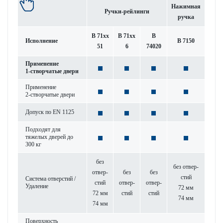
Нажимная
Ручки-рейлинги
ручка
B 71xx
B 71xx
B
Исполнение
B 7150
51
6
74020
Применение
1-створ­чатые двери
Применение
2-створ­чатые двери
Допуск по EN 1125
Подходят для
тяжелых дверей до
300 кг
без
без отве­р­
отве­р­
без
без
стий
Сис­тема отве­р­стий /
стий
отве­р­
отве­р­
Уда­л­ение
72 мм
72 мм
стий
стий
74 мм
74 мм
Пове­рхность