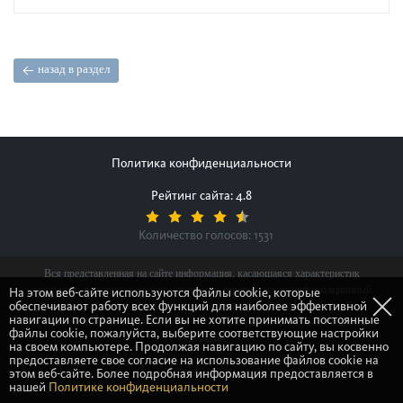
назад в раздел
Политика конфиденциальности
Рейтинг сайта: 4.8
Количество голосов:
1531
Вся представленная на сайте информация, касающаяся характеристик
продуктов, наличия на складе, стоимости товаров, носит информационный
На этом веб-сайте используются файлы cookie, которые
обеспечивают работу всех функций для наиболее эффективной
характер и ни при каких условиях не является публичной офертой,
навигации по странице. Если вы не хотите принимать постоянные
определяемой положениями Статьи 437(2) Гражданского кодекса Российской
файлы cookie, пожалуйста, выберите соответствующие настройки
Федерации.
на своем компьютере. Продолжая навигацию по сайту, вы косвенно
предоставляете свое согласие на использование файлов cookie на
© Gretsch-Unitas group
этом веб-сайте. Более подробная информация предоставляется в
нашей
Политике конфиденциальности