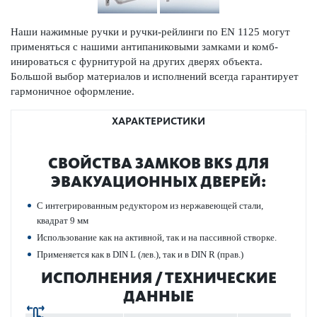
Наши нажимные ручки и ручки-рейлинги по EN 1125 могут
применяться с нашими антипани­к­овыми зам­ками и комб­
инироваться с фурнитурой на других дверях объекта.
Большой выбор матер­иалов и исполнений всегда гар­антирует
гар­моничное оформ­ление.
ХАРАКТЕРИСТИКИ
СВОЙСТВА ЗАМКОВ BKS ДЛЯ
ЭВАКУАЦИО­ННЫХ ДВЕРЕЙ:
С интегриро­ванным редуктором из нерж­а­в­еющей стали,
квадрат 9 мм
Исполь­зование как на активной, так и на пасс­ивной створке.
Применяется как в DIN L (лев.), так и в DIN R (прав.)
ИСПОЛНЕНИЯ / ТЕХНИЧЕСКИЕ
ДАННЫЕ