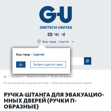
Ваш город
Саратов
Регистрация
Вход
Ваш город
– Саратов?
МЕНЮ
Да
Выбрать другой город
Продукты
Дверная техника
Ручки для дверей
Ручки для дверей из дерева или стали
Замки для эвакуационных дверей
РУЧКА-ШТАНГА ДЛЯ ЭВАКУАЦИО­
ННЫХ ДВЕРЕЙ (РУЧКИ П-
ОБРАЗНЫЕ)