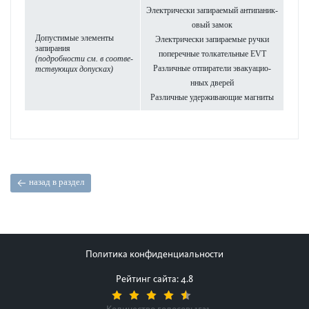
Электрически запираемый антипани­к­
овый замок
Допу­ст­имые элементы
Электрически запираемые ручки
запирания
попе­р­ечные тол­кательные EVT
(под­робности см. в соотв­е­
Различные отпиратели эвакуацио­
тствующих
допусках)
нных дверей
Различные удерживающие магниты
назад в раздел
Политика конфиденциальности
Рейтинг сайта: 4.8