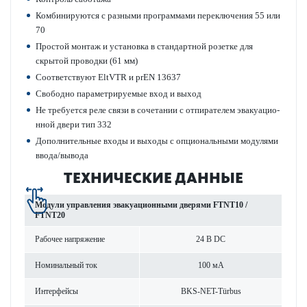
Комб­инируются с разными программами пер­е­кл­ючения 55 или
70
Простой монтаж и установка в стандартной розетке для
скрытой про­водки (61 мм)
Соотв­е­тствуют EltVTR и prEN 13637
Свободно параметриру­емые вход и выход
Не требуется реле связи в сочет­ании с отпирателем эвакуацио­
нной двери тип 332
Дополнительные входы и выходы с опцио­н­альными моду­лями
ввода/вывода
ТЕХНИЧЕСКИЕ ДАННЫЕ
Модули управ­ления эвакуацио­нными дверями FTNT10 /
FTNT20
Рабочее напряжение
24 В DC
Номинальный ток
100 мА
Интерфейсы
BKS-NET-Türbus