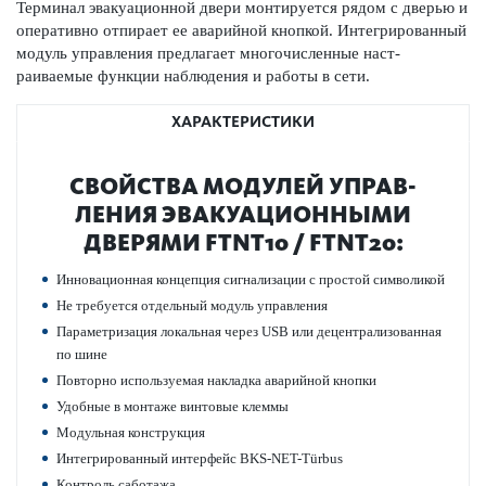
Терминал эвакуацио­нной двери монтируется рядом с дверью и
оперативно отпирает ее авар­ийной кнопкой. Интегриро­ванный
модуль управ­ления предлагает многочис­ленные наст­
раиваемые функции наблюдения и работы в сети.
ХАРАКТЕРИСТИКИ
СВОЙСТВА МОДУЛЕЙ УПРАВ­
ЛЕНИЯ ЭВАКУАЦИО­ННЫМИ
ДВЕРЯМИ FTNT10 / FTNT20:
Инно­вацио­нная концепция сигнал­изации с простой символикой
Не требуется отдельный модуль управ­ления
Параметризация локальная через USB или децентрал­и­з­ованная
по шине
Повт­орно исполь­зуемая накладка авар­ийной кнопки
Удобные в монтаже винтовые клеммы
Модульная конструкция
Интегриро­ванный интерфейс BKS-NET-Türbus
Контроль саботажа