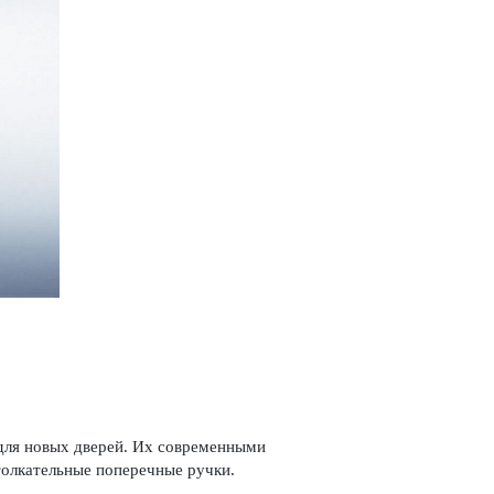
 для новых дверей. Их современными
л­кательные попе­р­ечные ручки.