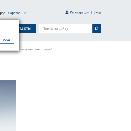
Регистрация
Вход
ород
Саратов
А
КОНТАКТЫ
 город
Отпиратели эвакуационных дверей