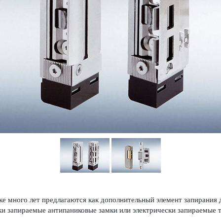
же много лет предлагаются как дополнительный элемент запирания
и запираемые антипани­к­овые замки или электрически запираемые то