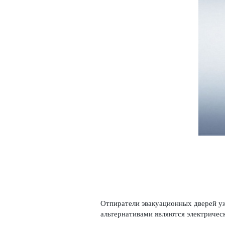
Отпиратели эвакуацио­нных дверей у
альтернат­ивами являются электрическ