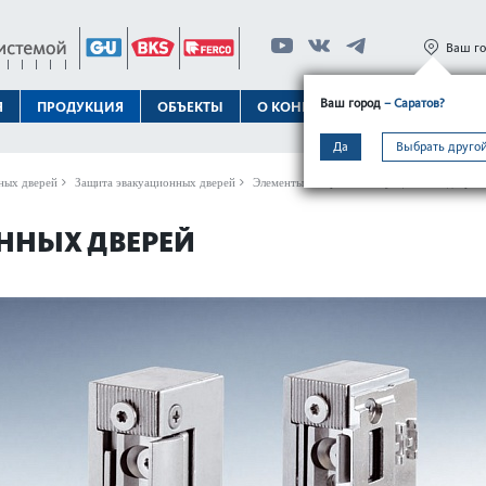
Ваш г
Ваш город
– Саратов?
Я
ПРОДУКЦИЯ
ОБЪЕКТЫ
О КОНЦЕРНЕ
ТЕХПОДДЕРЖК
Да
Выбрать другой
ных дверей
Защита эвакуационных дверей
Элементы запирания эвакуационных дверей
ННЫХ ДВЕРЕЙ