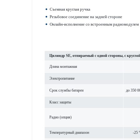
Съемная круглая ручка
Резьбовое соединение на задней стороне
Онлайн-исполнение со встроенным радио­модулем
Цилиндр SE, отпираемый с одной стороны, с кругло
Длина монтажная
Электропитание
Срок службы бат­ареи
до 350 0
Класс защиты
Радио (опция)
Темпер­ат­урный диапазон
-25 