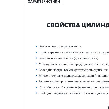
ХАРАКТЕРИСТИКИ
СВОЙСТВА ЦИЛИНДР
Выс­окая энергоэффективность
Комб­инируются со всеми механичес­кими сис­тема
Большая память событий (деактив­ируемая)
Многоур­овневая сис­тема предупрежд­ения о заряде
Свободно наст­раиваемая длительность сцеп­ления
Многочис­ленные специальные функции (принцип ч
Бес­к­онтактное программирование через программ
Спосо­бность к обнов­лению фирменного программ
Свободно задаваемые часовые пояса, праздники, 