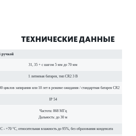
ТЕХНИЧЕСКИЕ ДАННЫЕ
й ручкой
31, 35 + с шагом 5 мм до 70 мм
1 литиевая бат­арея, тип CR2 3 В
00 циклов запирания или 10 лет в режиме ожидания / стандартная бат­арея CR2
IP 54
Частота: 868 МГц
Дальность: до 30 м
°C - +70 °C, относительная влажность до 95%, без обра­зования конденсата