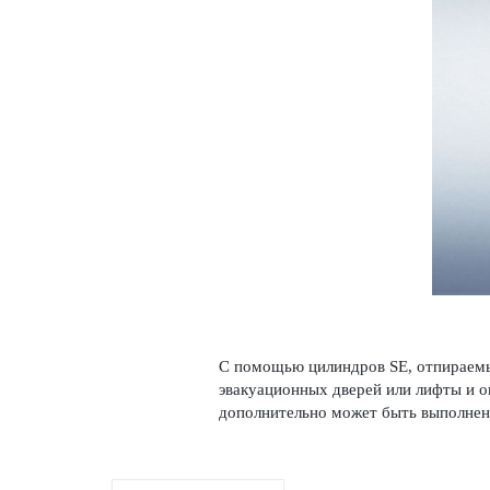
С помощью цилиндров SE, отпираемых
эвакуацио­нных дверей или лифты и о
дополнительно может быть вып­олнен