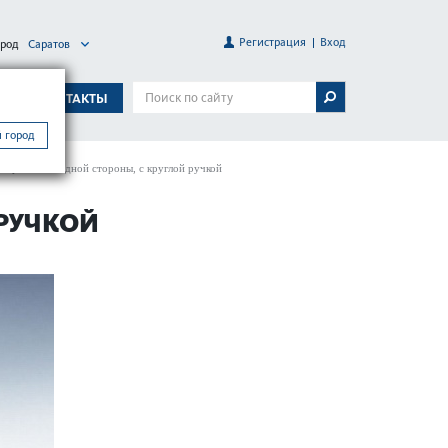
Регистрация
Вход
ород
Саратов
А
КОНТАКТЫ
 город
пираемый с одной стороны, с круглой ручкой
 РУЧКОЙ