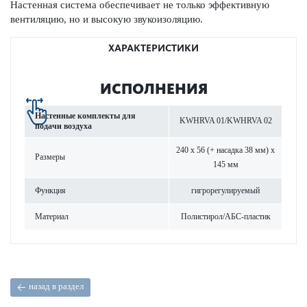
Настенная сис­тема обеспечивает не только эффективную
вентиляцию, но и выс­окую звук­ои­з­ол­яцию.
ХАРАКТЕРИСТИКИ
ИСПОЛНЕНИЯ
Настенные комплекты для
KWHRVA 01/KWHRVA 02
подачи воздуха
240 x 56 (+ насадка 38 мм) x
Размеры
145 мм
Функция
гигро­р­егулируемый
Материал
Поли­с­тирол/АБС-пла­стик
назад в раздел