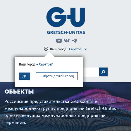
Ваш город
Саратов
Регистрация
Вход
Ваш город
– Саратов?
МЕНЮ
Да
Выбрать другой город
ОБЪЕКТЫ
Российские представительства G-U входят в
международную группу предприятий Gretsch-Unitas -
одно из ведущих международных предприятий
Германии.