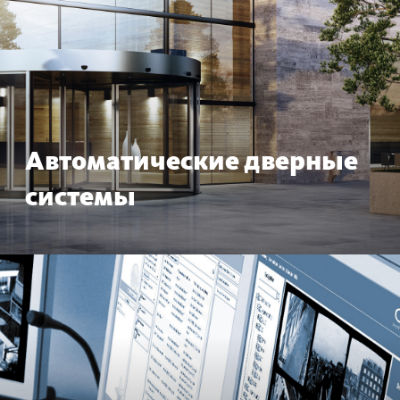
Автом­ат­ические дверные
сис­темы