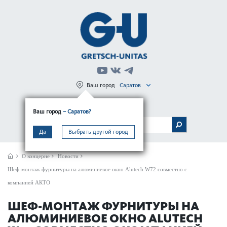
Ваш город
Саратов
Регистрация
Вход
Ваш город
– Саратов?
МЕНЮ
Да
Выбрать другой город
О концерне
Новости
Шеф-монтаж фурнитуры на алюминиевое окно Alutech W72 совместно с
компанией АКТО
ШЕФ-МОНТАЖ ФУРНИТУРЫ НА
АЛЮМИНИЕВОЕ ОКНО ALUTECH