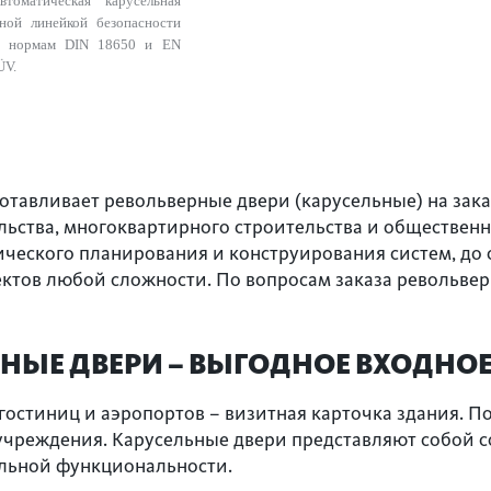
втоматическая карусельная
ной линейкой безопасности
им нормам DIN 18650 и EN
ÜV.
отавливает револьверные двери (карусельные) на заказ
ельства, многоквартирного строительства и обществе
хнического планирования и конструирования систем, д
тов любой сложности. По вопросам заказа револьверн
НЫЕ ДВЕРИ – ВЫГОДНОЕ ВХОДНО
гостиниц и аэропортов – визитная карточка здания. По
учреждения. Карусельные двери представляют собой 
льной функциональности.