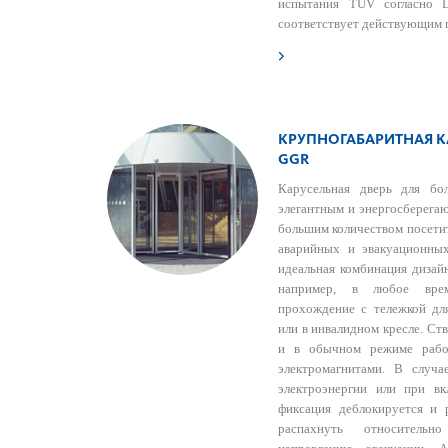
испытания TÜV согласно
соответствует действующим п
КРУПНОГАБАРИТНАЯ К
GGR
Карусельная дверь для бо
элегантным и энергосберега
большим количеством посетит
аварийных и эвакуационны
идеальная комбинация дизай
например, в любое вре
прохождение с тележкой для
или в инвалидном кресле. Ст
и в обычном режиме рабо
электромагнитами. В случ
электроэнергии или при в
фиксация деблокируется и
распахнуть относитель