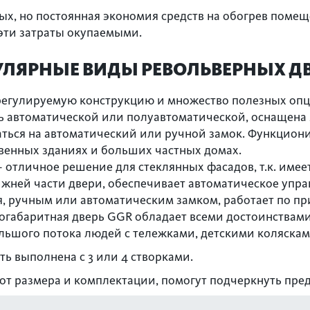
х, но постоянная экономия средств на обогрев помещ
эти затраты окупаемыми.
ЛЯРНЫЕ ВИДЫ РЕВОЛЬВЕРНЫХ Д
регулируемую конструкцию и множество полезных опц
 автоматической или полуавтоматической, оснащена 
ться на автоматический или ручной замок. Функциониру
твенных зданиях и больших частных домах.
 отличное решение для стеклянных фасадов, т.к. им
жней части двери, обеспечивает автоматическое упра
ручным или автоматическим замком, работает по при
габаритная дверь GGR обладает всеми достоинствами
ольшого потока людей с тележками, детскими коляска
ь выполнена с 3 или 4 створками.
 от размера и комплектации, помогут подчеркнуть пре