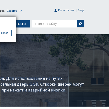
Регистрация
Вход
ород
Саратов
А
КОНТАКТЫ
 город
д. Для использования на путях
усельная дверь GGR. Створки дверей могут
 при нажатии аварийной кнопки.