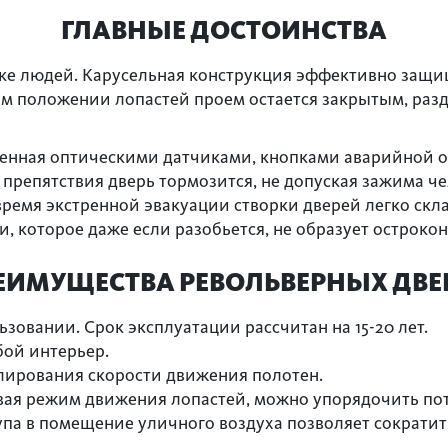
ГЛАВНЫЕ ДОСТОИНСТВА
ке людей. Карусельная конструкция эффективно защищ
ом положении лопастей проем остается закрытым, ра
енная оптическими датчиками, кнопками аварийной ос
препятствия дверь тормозится, не допуская зажима ч
ремя экстренной эвакуации створки дверей легко ск
, которое даже если разобьется, не образует остроко
ЕИМУЩЕСТВА РЕВОЛЬВЕРНЫХ ДВЕ
зовании. Срок эксплуатации рассчитан на 15-20 лет.
ой интерьер.
лирования скорости движения полотен.
авая режим движения лопастей, можно упорядочить по
па в помещение уличного воздуха позволяет сократит