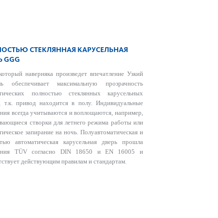
ОСТЬЮ СТЕКЛЯННАЯ КАРУСЕЛЬНАЯ
Ь GGG
который наверняка произведет впечатление Узкий
ль обеспечивает максимальную прозрачность
атических полностью стеклянных карусельных
, т.к. привод находится в полу. Индивидуальные
ния всегда учитываются и воплощаются, например,
вающиеся створки для летнего режима работы или
тическое запирание на ночь. Полуавтоматическая и
стью автоматическая карусельная дверь прошла
ания TÜV согласно DIN 18650 и EN 16005 и
тствует действующим правилам и стандартам.