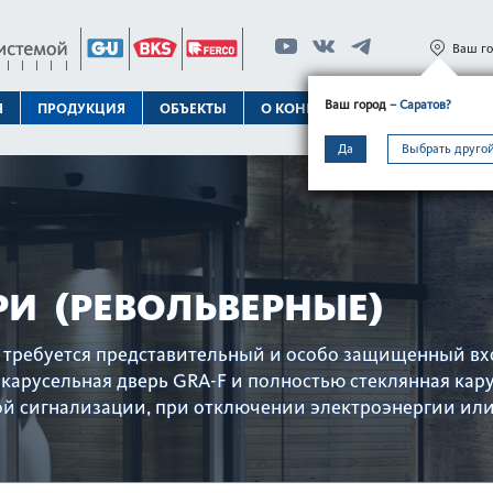
Ваш г
Ваш город
– Саратов?
Я
ПРОДУКЦИЯ
ОБЪЕКТЫ
О КОНЦЕРНЕ
ТЕХПОДДЕРЖК
Да
Выбрать другой
РИ (РЕВОЛЬВЕРНЫЕ)
е требуется представительный и особо защищенный вхо
карусельная дверь GRA-F и полностью стеклянная кар
й сигнализации, при отключении электроэнергии или