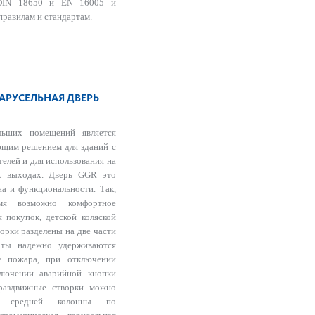
 DIN 18650 и EN 16005 и
равилам и стандартам.
АРУСЕЛЬНАЯ ДВЕРЬ
льших помещений является
ющим решением для зданий с
елей и для использования на
х выходах. Дверь GGR это
на и функциональности. Так,
мя возможно комфортное
 покупок, детской коляской
ворки разделены на две части
ты надежно удерживаются
ае пожара, при отключении
ключении аварийной кнопки
 раздвижные створки можно
но средней колонны по