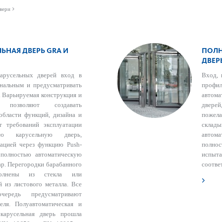
вери
ЬНАЯ ДВЕРЬ GRA И
ПОЛН
ДВЕР
арусельных дверей вход в
Вход, 
нальным и предусматривать
профи
. Варьируемая конструкция и
автом
 позволяют создавать
дверей
области функций, дизайна и
пожела
т требований эксплуатации
склады
ю карусельную дверь,
автома
вацией через функцию Рush-
полно
 полностью автоматическую
испыт
дар. Перегородки барабанного
соотве
олнены из стекла или
 из листового металла. Все
ередь предусматривают
теля. Полуавтоматическая и
 карусельная дверь прошла