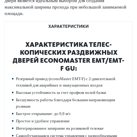
двери является идеальным выбором для созд­ания
максимальной ширины прохода при небо­льшой занимаемой
площади.
ХАРАКТЕРИСТИКИ
ХАР­АКТЕР­И­С­ТИКА ТЕЛ­ЕС­
КОПИЧЕСКИХ РАЗ­Д­ВИЖНЫХ
ДВЕРЕЙ ECONOMASTER EMT/EMT-
F GU:
Рез­ервный привод (econoMaster EMT-F) с 2-двигательной
техникой для авар­ийных и эвакуацио­нных входов
Выс­окая устойчив­ость за счет профиля полой балки
Бесшумность работы благодаря большим направляющим
роликам
Быстрое открывание: до 0,9 м/с
Про­стое и удобное управ­ление
Интегриро­ванное запирание на роли­к­овой тел­ежке
Самообучающаяся сис­тема управ­ления с разнообразными