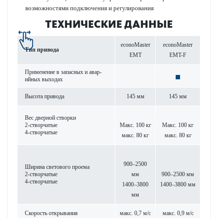
возможно­с­тями под­ключения и регулирования
ТЕХНИЧЕСКИЕ ДАННЫЕ
econoMaster
econoMaster
Тип при­вода
EMT
EMT-F
Применение в запасных и авар­
ийных выходах
Высота при­вода
145 мм
145 мм
Вес дверной створки
2-створ­чатые
Макс. 100 кг
Макс. 100 кг
4-створ­чатые
макс. 80 кг
макс. 80 кг
900–2500
Ширина свет­ового проема
2-створ­чатые
мм
900–2500 мм
4-створ­чатые
1400–3800
1400–3800 мм
мм
Скор­ость открывания
макс. 0,7 м/с
макс. 0,9 м/с