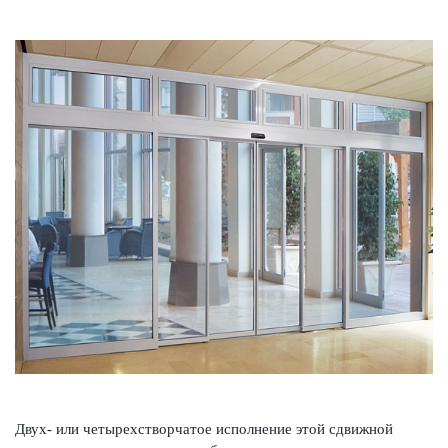
Двух- или чет­ырехствор­чатое исполнение этой сдвижной