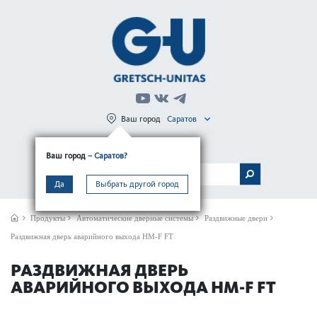
Ваш город
Саратов
Регистрация
Вход
Ваш город
– Саратов?
МЕНЮ
Да
Выбрать другой город
Продукты
Автом­ат­ические дверные сис­темы
Раздвижные двери
Раздвижная дверь аварийного выхода HM-F FT
РАЗДВИЖНАЯ ДВЕРЬ
АВАРИЙНОГО ВЫХОДА HM-F FT