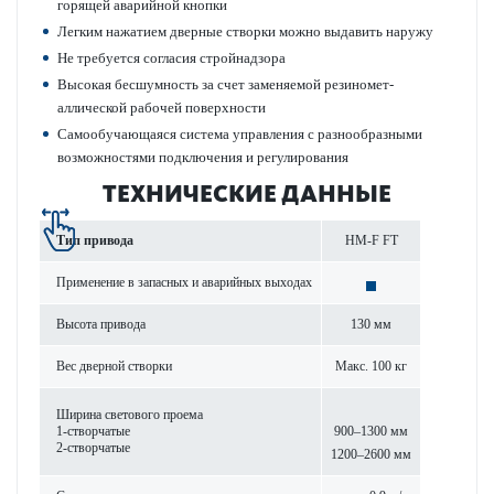
гор­ящей авар­ийной кнопки
Легким нажатием дверные створки можно выдавить наружу
Не требуется согласия стройнадзора
Выс­окая бесшумность за счет заменяемой рези­номет­
аллической рабочей пове­рхности
Самообучающаяся сис­тема управ­ления с разнообразными
возможно­с­тями под­ключения и регулирования
ТЕХНИЧЕСКИЕ ДАННЫЕ
Тип при­вода
HM-F FT
Применение в запасных и авар­ийных выходах
Высота при­вода
130 мм
Вес дверной створки
Макс. 100 кг
Ширина свет­ового проема
1-створ­чатые
900–1300 мм
2-створ­чатые
1200–2600 мм