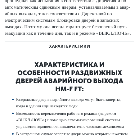
прошедшая как испытания в соотв­е­тствии с Директивой по
автом­ат­ическим сдвижным дверям, устанавливаемым в авар­
ийных выходах, так в соотв­е­тствии с Директивой по
электрическим сис­темам блокировки дверей в запасных
выходах. Поэтому она всегда гар­антирует безоп­асный путь
эвакуации как в течение дня, так и в режиме «ВЫКЛ./НОЧЬ».
ХАРАКТЕРИСТИКИ
ХАР­АКТЕР­И­С­ТИКА И
ОСОБЕННОСТИ РАЗ­Д­ВИЖНЫХ
ДВЕРЕЙ АВАР­ИЙНОГО ВЫХОДА
HM-F FT:
Раз­д­вижные двери авар­ийного выхода могут быть заперты,
когда в здании еще нахо­дятся люди.
Возможность пер­е­кл­ючения рабочего режима (на режим
«ВЫКЛ./НОЧЬ») с помощью автом­ат­изированной сис­темы
управ­ления зданием или выключателя с часовым механизмом
В экстр­енном случае запертые двери можно открыть нажатием