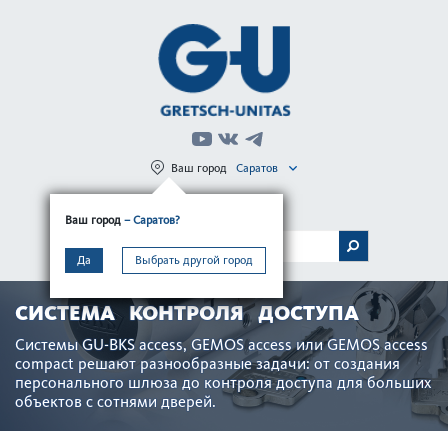
Ваш город
Саратов
Регистрация
Вход
Ваш город
– Саратов?
МЕНЮ
Да
Выбрать другой город
СИСТЕМА КОНТРОЛЯ ДОСТУПА
Системы GU-BKS access, GEMOS access или GEMOS access
compact решают разнообразные задачи: от создания
персон­ального шлюза до контроля дос­тупа для больших
объектов с сотнями дверей.