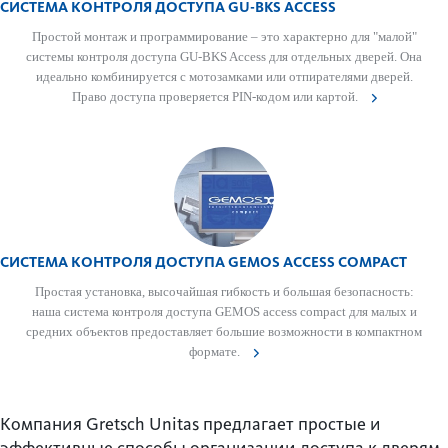
СИСТЕМА КОНТРОЛЯ ДОСТУПА GU-BKS ACCESS
Простой монтаж и программирование – это хар­актерно для "малой"
сис­темы контроля дос­тупа GU-BKS Access для отдельных дверей. Она
идеально комб­инируется с мотоза­м­ками или отпирате­лями дверей.
Право дос­тупа провер­яется PIN-кодом или картой.
СИСТЕМА КОНТРОЛЯ ДОСТУПА GEMOS ACCESS COMPACT
Простая установка, выс­очайшая гиб­кость и большая безоп­асность:
наша сис­тема контроля дос­тупа GEMOS access compact для малых и
средних объектов предос­тавляет большие возможности в компактном
формате.
Компания Gretsch Unitas предлагает простые и