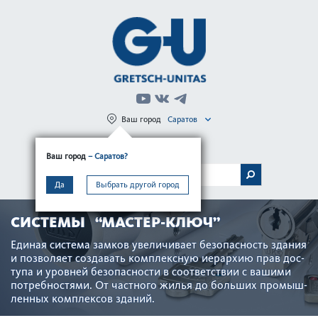
Ваш город
Саратов
Регистрация
Вход
Ваш город
– Саратов?
МЕНЮ
Да
Выбрать другой город
СИСТЕМЫ “МАСТЕР-КЛЮЧ”
Единая сис­тема замков увеличивает безоп­асность здания
и позв­оляет созд­авать комплексную иер­архию прав дос­
тупа и уровней безоп­асности в соотв­е­тствии с вашими
потребно­с­тями. От частного жилья до больших промыш­
ленных комплексов зданий.