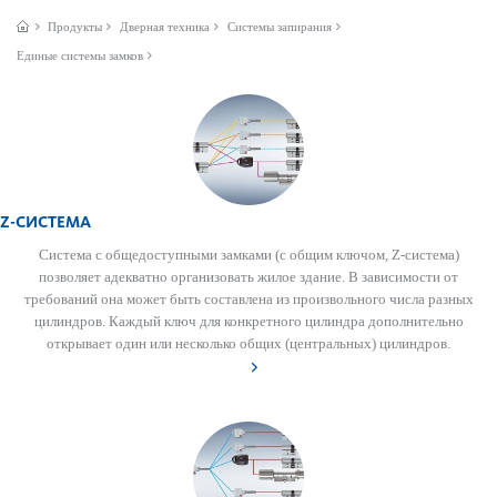
Продукты
Дверная техника
Системы запирания
Единые системы замков
Z-СИСТЕМА
Сис­тема с общедос­тупными зам­ками (с общим ключом, Z-сис­тема)
позв­оляет адекватно органи­з­овать жилое здание. В зав­исимости от
требований она может быть сос­тав­лена из произв­ольного числа разных
цилиндров. Каждый ключ для конкретного цилиндра дополнительно
открывает один или нес­колько общих (центральных) цилиндров.