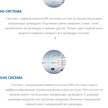
HS СИСТЕМА
Сис­тема с главным ключом (HS-сис­тема) сос­тоит из множества разных
запи­рающих цилиндров. Отдельные ключи запи­рают только "свои",
назн­аченные им цилиндры и ник­акие другие. Только один главный ключ
является главным и запирает все цилиндры сис­темы.
GHS СИСЕМА
Сис­тема с генер­альным главным ключом (GHS-сис­тема) создает
диффер­енцированные уровни иер­архии и прав дос­тупа. Она сос­тоит из
произв­ольного числа разных запи­рающих цилиндров. С разными
уровнями иер­архии или группами запирания. Включая генер­альный
главный ключ, запи­рающий все цилиндры.