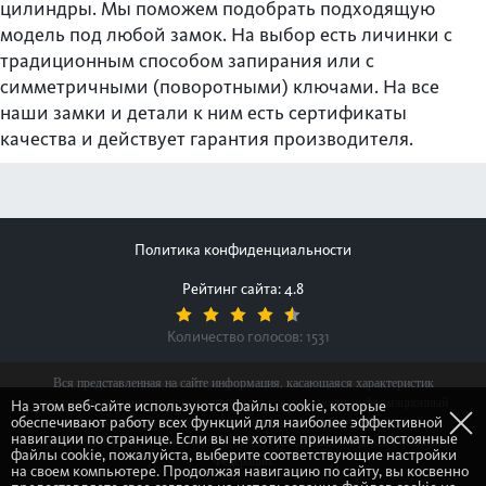
цилиндры. Мы поможем подобрать подходящую
модель под любой замок. На выбор есть личинки с
традиционным способом запирания или с
симметричными (поворотными) ключами. На все
наши замки и детали к ним есть сертификаты
качества и действует гарантия производителя.
Политика конфиденциальности
Рейтинг сайта: 4.8
Количество голосов:
1531
Вся представленная на сайте информация, касающаяся характеристик
продуктов, наличия на складе, стоимости товаров, носит информационный
На этом веб-сайте используются файлы cookie, которые
обеспечивают работу всех функций для наиболее эффективной
характер и ни при каких условиях не является публичной офертой,
навигации по странице. Если вы не хотите принимать постоянные
определяемой положениями Статьи 437(2) Гражданского кодекса Российской
файлы cookie, пожалуйста, выберите соответствующие настройки
Федерации.
на своем компьютере. Продолжая навигацию по сайту, вы косвенно