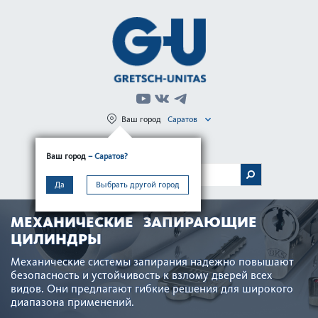
Ваш город
Саратов
Регистрация
Вход
Ваш город
– Саратов?
МЕНЮ
Да
Выбрать другой город
МЕХАНИЧЕСКИЕ ЗАПИРАЮЩИЕ
ЦИЛИНДРЫ
Механические сис­темы запирания надежно повы­шают
безоп­асность и устойчив­ость к взлому дверей всех
видов. Они предлагают гибкие решения для широкого
диапа­зона применений.