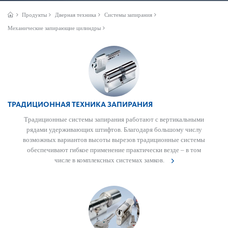
Продукты
Дверная техника
Системы запирания
Механические запирающие цилиндры
ТРАДИЦИОННАЯ ТЕХНИКА ЗАПИРАНИЯ
Традицио­нные сис­темы запирания работают с вертик­альными
рядами удерживающих штифтов. Благодаря большому числу
возможных вар­иантов высоты вырезов традицио­нные сис­темы
обеспечивают гибкое применение практически везде – в том
числе в комплексных сис­темах замков.