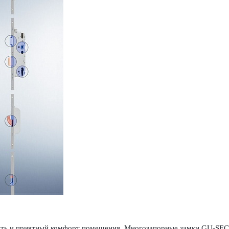
ность и приятный комфорт помещения. Многозапорные замки GU-SEC