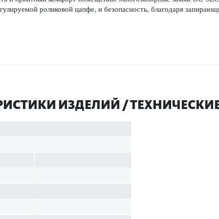
егулируемой роли­к­овой цапфе, и безоп­асность, благодаря запи­ра
Р­И­С­ТИКИ ИЗДЕЛИЙ / ТЕХНИЧЕСК