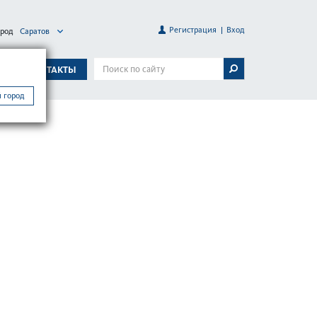
Регистрация
Вход
ород
Саратов
А
КОНТАКТЫ
 город
SH/R