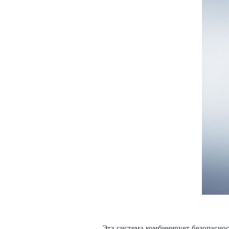
Эта сис­тема комб­инирует безоп­ас