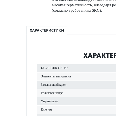
выс­окая гермет­ичность, благодаря р
(согласно требованиям SKG).
ХАРАКТЕРИСТИКИ
ХАР­АКТЕ
GU-SECURY SH/R
Элементы запирания
Замы­кающий крюк
Роли­к­овая цапфа
Управ­ление
Ключом