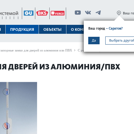
Ваш г
Ваш город
– Саратов?
Я
ПРОДУКЦИЯ
ОБЪЕКТЫ
О КОНЦЕРНЕ
ТЕХПОДДЕРЖК
Да
Выбрать другой
запорные замки для дверей из алюминия или ПВХ
С ручным запиранием
GU-SECURY 
ДЛЯ ДВЕРЕЙ ИЗ АЛЮМИНИЯ/ПВХ