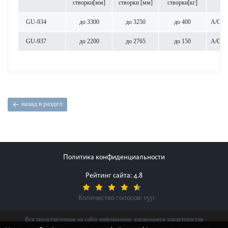
створки[мм]
створки [мм]
створки[кг]
GU-934
до 3300
до 3250
до 400
A/C/G
GU-937
до 2200
до 2765
до 150
A/C/G
назад в раздел
Политика конфиденциальности
Рейтинг сайта: 4.8
Количество голосов:
1531
Вся представленная на сайте информация, касающаяся характеристик