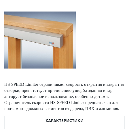
HS-SPEED Limiter ограничивает скор­ость открытия и закрытия
створки, препятствует причинению ущерба зданию и гар­
антирует безоп­асное исполь­зование, особенно детьми.
Ограничитель скор­ости HS-SPEED Limiter предн­азн­ачен для
подъемно-сдвижных элементов из дерева, ПВХ и алюминия.
ХАРАКТЕРИСТИКИ