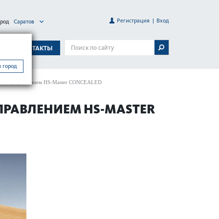
Регистрация
Вход
ород
Саратов
А
КОНТАКТЫ
 город
еским управлением HS-Master CON­CEALED
РАВЛЕНИЕМ HS-MASTER