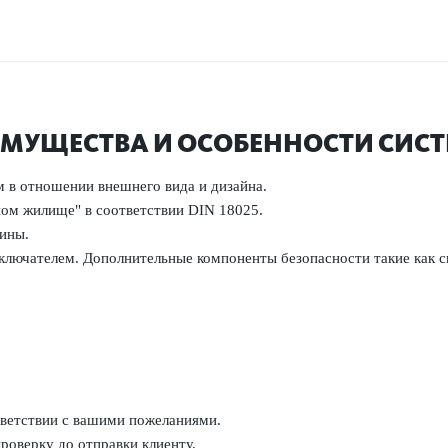
МУЩЕСТВА И ОСОБЕННОСТИ СИС
м
в отношении
внешнего вида и
дизайна.
ном
жилище"
в соответствии
DIN
18025
.
ины.
ключателем. Дополнительные компоненты безопасности такие как св
ответствии с вашими пожеланиями.
роверку до отправки клиенту.