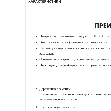
ХАРАКТЕРИСТИКИ
ПРЕИ
Направляющие шины с ходом 5, 10 и 15 мм 
Внешняя сторона (уличная) полно­стью з
Гибкая унив­ерсальность дос­тигается за с
защелки.
Одина­ковый корпус для дверей из дерева и 
Подходит для безба­рьерного строительства
Дер­евянные элементы
Широкий ассортимент пор­огов для дер­евянных элем
исполнениях и всех схемах.
Пластмассовые элементы