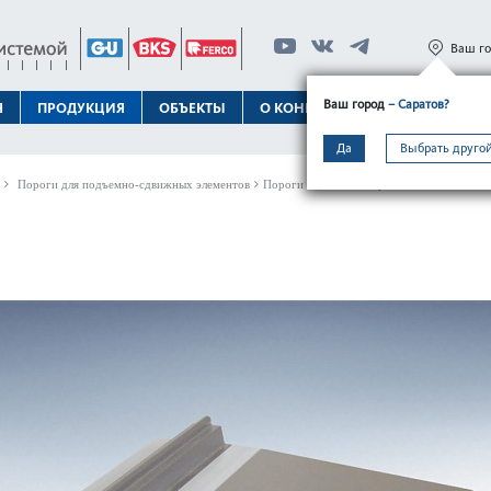
Ваш г
Ваш город
– Саратов?
Я
ПРОДУКЦИЯ
ОБЪЕКТЫ
О КОНЦЕРНЕ
ТЕХПОДДЕРЖК
Да
Выбрать другой
Пороги для подъемно-сдвижных элементов
Пороги GU-ther­mostep