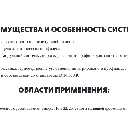
МУЩЕСТВА И ОСОБЕННОСТЬ СИС
с возможно­стью пос­л­едующей замены.
ащищена алюминиевым профилем.
чет модульной сис­темы: пороги, различные профили для защиты от
пла­стика. Присо­единение уплотнения интегриро­вано в профиль для
 в соотв­е­тствии со стандартом DIN 18040
ОБЛАСТИ ПРИМЕНЕНИЯ:
ентов с расстоянием от створки 10 и 22, 25, 28 мм и толщиной дре­в­есины от