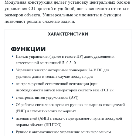
Модульная конструкция делает установку центральных блоков
управ­ления GU простой и удобной, вне зав­исимости от типа и
размеров объекта. Унив­ерсальные компоненты и функции
позв­оляют решать сложные задачи.
ХАРАКТЕРИСТИКИ
ФУНКЦИИ
Панель управления ( далее в тексте ПУ) дымоудалением и
естественной вентиляцией 5=0 5=0
Управляет электромоторными приводами 24 V DC для
удаления дыма и тепла в случае пожара и для
контролируемой естественной вентиляции (при
необходимости запуск генераторов сжатого газа (ГСГ) и
электромагнитов удерживания (ЭУ))
Обработка сигналов запуска от ручных пожарных извещателей
(РИП) и автоматических пожарных
извещателей (АИП) а также от центрального пульта пожарной
охраны объекта (ЦП ПОО)
Ручное и автоматическое управление вентилированием