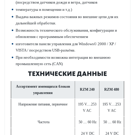
(посредством датчиков дождя и ветра, датчиков
температуры в помещении и т.д.)
Выдача важных режимов состояния во внешние цепи для их
дальнейшей обработки.
Возможность технического обслуживания, конфигурации и
обновления с программным обеспечением
изготовителя панели управления для Windows© 2000 / XP /
VISTA / посредством USB-разъёма.
При необходимости возможна интеграция во внешнюю
промышленную сеть (CAN)
ТЕХНИЧЕСКИЕ ДАННЫЕ
Ассортимент имеющихся блоков
RZM 240
RZM 480
управления
Напряжение питания, первичное
195 V.....253
195 V.....253
V AC
V AC
Частота
50 .... 60 Hz
50 .... 60 Hz
24 V DC
24 V DC