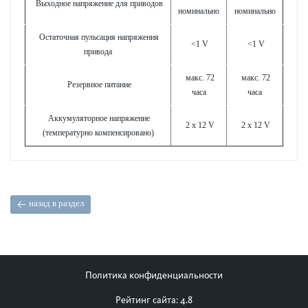
Выходное напряжение для приводов
номинально
номинально
Остаточная пульсация напряжения
<1 V
<1 V
привода
макс. 72
макс. 72
Резервное питание
часа
часа
Аккумуляторное напряжение
2 x 12 V
2 x 12 V
(температурно компенсировано)
назад в раздел
Политика конфиденциальности
Рейтинг сайта: 4.8