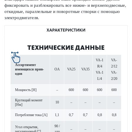
фиксировать и разблокировать все нижне- и верхнепо­д­в­есные,
откидные, пар­аллельные и пово­р­отные створки с помощью
электро­дв­игателя.
ХАРАКТЕРИСТИКИ
ТЕХНИЧЕСКИЕ ДАННЫЕ
VA-1
VA-
Ассортимент
R/4
2/12
имеющихся при­в­
OA
VA25
VA35
VA-1
VA-
одов
L/4
2/20
Мощность [Н]
–
600
600
600
600
Крут­ящий момент
10
–
–
–
–
[Нм]
Потреб­л­ение тока [A]
1,1
0,7
0,7
0,8
0,8
90 /
Угол открытия,
–
–
–
–
регулируемый [°]