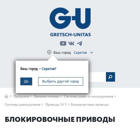
Ваш город
Саратов
Регистрация
Вход
Ваш город
– Саратов?
МЕНЮ
Да
Выбрать другой город
Продукты
Оконная техника
Системы дымо- и теплоудаления
Системы дымоудаления
Приводы 24 V
Блокировочные приводы
БЛОКИРОВОЧНЫЕ ПРИВОДЫ