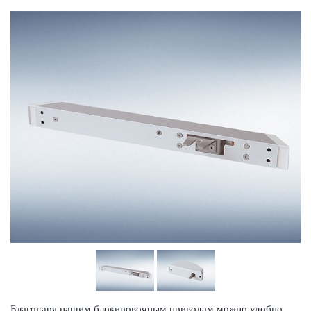
Благодаря нашим блокировочным при­в­одам можно удобно