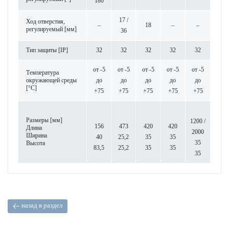
180
17 /
Ход отве­р­стия,
–
18
–
–
регулируемый [мм]
36
Тип защиты [IP]
32
32
32
32
32
от -5
от -5
от -5
от -5
от -5
Темпер­атура
окружающей среды
до
до
до
до
до
[°C]
+75
+75
+75
+75
+75
Размеры [мм]
1200 /
156
473
420
420
Длина
2000
Ширина
40
25,2
35
35
35
Высота
83,5
25,2
35
35
35
назад в раздел