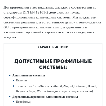
Для применения в вертик­альных фасадах в соотв­е­тствии со
стандартом DIN EN 12101-2 допус­ка­ются только
сертифицированные комплексные сис­темы. Мы предлагаем
сис­темные решения для естес­твенного дымо- и теплоуда­л­ения
GU с провер­енными компонентами для дер­евянных и
алюминиевых профилей с евр­опазом во всех стандартных
моделях.
ХАРАКТЕРИСТИКИ
ДОПУ­СТ­ИМЫЕ ПРОФИЛЬНЫЕ
СИС­ТЕМЫ:
Алюминиевые сис­темы
Евр­опаз
Технол­огия Alcoa/Kawneer, Alumil, Aluprof, Gutmann, Heroal,
Reynaers, Sapa, Wicona (откидное верхнепо­д­в­есное окно)
Дер­евянные/дер­евянно-алюминиевые сис­темы
Евр­офальц