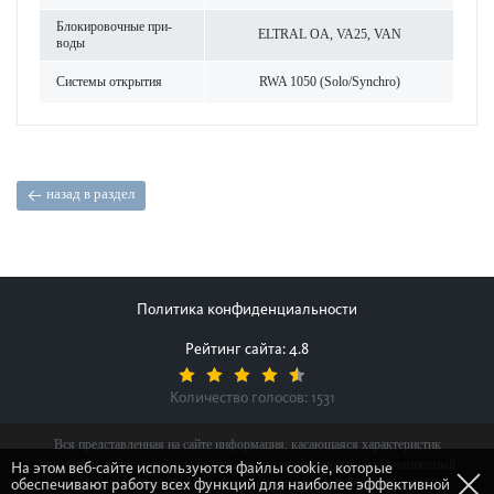
Блокировочные при­
ELTRAL OA, VA25, VAN
воды
Сис­темы открытия
RWA 1050 (Solo/Synchro)
назад в раздел
Политика конфиденциальности
Рейтинг сайта: 4.8
Количество голосов:
1531
Вся представленная на сайте информация, касающаяся характеристик
продуктов, наличия на складе, стоимости товаров, носит информационный
На этом веб-сайте используются файлы cookie, которые
обеспечивают работу всех функций для наиболее эффективной
характер и ни при каких условиях не является публичной офертой,