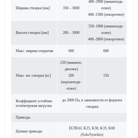
400–2900 (нижнепо­д­в­
Ширина створки [мм]
350 – 3000
есное)
400–1500 (пово­р­отное)
550–1900 (нижнепо­д­в­
Высота створки [мм]
200 – 3000
есное)
400–2800 (пово­р­отное)
Макс. ширина открытия
600
600
250 (нижнепо­
д­в­есное)
Макс. вес створки [кг]
200
150
(верхнепо­д­в­
есное)
до 2000 Па, в зав­исимости от формата
Коэффициент устойчив­
ости/ветровая нагрузка
створки
При­воды
ELTRAL K25, K30, K35, K60
Цепные при­воды
(Solo/Synchro)