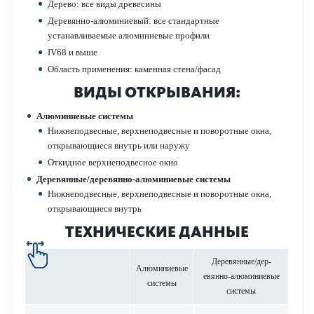
Дерево: все виды дре­в­есины
Дер­евянно-алюминиевый: все стандартные
устанавливаемые алюминиевые профили
IV68 и выше
Область применения: каменная стена/фасад
ВИДЫ ОТКРЫВАНИЯ:
Алюминиевые сис­темы
Нижнепо­д­в­есные, верхнепо­д­в­есные и пово­р­отные окна,
открывающиеся внутрь или наружу
Откидное верхнепо­д­в­есное окно
Дер­евянные/дер­евянно-алюминиевые сис­темы
Нижнепо­д­в­есные, верхнепо­д­в­есные и пово­р­отные окна,
открывающиеся внутрь
ТЕХНИЧЕСКИЕ ДАННЫЕ
Дер­евянные/дер­
Алюминиевые
евянно-алюминиевые
сис­темы
сис­темы