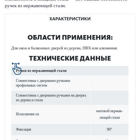
ручек из нержавеющей стали.
ХАРАКТЕРИСТИКИ
ОБЛАСТИ ПРИМЕНЕНИЯ:
Для окон и балконных дверей из дерева, ПВХ или алюминия.
ТЕХНИЧЕСКИЕ ДАННЫЕ
Ручки из нерж­а­в­еющей стали
Совме­с­тимы с дверными руч­ками
профильных систем
Совме­с­тимы с дверными руч­ками на дверях
из дерева и стали
мат­овой нерж­а­в­
Исполнение из
еющей стали
Фиксация
90°