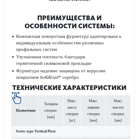
ПРЕИМУЩЕСТВА И
ОСОБЕННОСТИ СИСТЕМЫ:
Компактная поворотная фурнитура
адаптирована к
индивидуальным особенностям
различных
профильных систем
Улучшенная
плотность
благодаря
герметичной
силиконовой прокладке
Фурнитура надежно защищена от коррозии
покрытием fer­
GU
ard* серебро
ТЕХНИЧЕСКИЕ ХАРАКТЕРИСТИКИ
Макс.
Макс.
Макс.
Толщина
масса
ширина
высота
Назначение
створки
створки
створки
створки
[мм]
[кг]
[мм]
[мм]
Screw-type Ver­tical Pivot