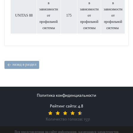
в
в
в
зависимости
зависимости
зависимости
UNITAS 88
от
175
от
от
профильной
профильной
профильной
системы
системы
системы
назад в раздел
Политика конфиденциальности
Рейтинг сайта: 4.8
Количество голосов:
1531
Вся представленная на сайте информация, касающаяся характеристик