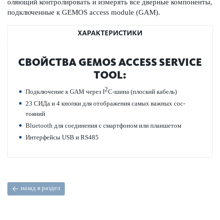
ол­яющий контролировать и измерять все дверные компоненты,
под­ключенные к GEMOS access module (GAM).
ХАРАКТЕРИСТИКИ
СВОЙСТВА GEMOS ACCESS SERVICE
TOOL:
2
Под­ключение к GAM через I
C-шина (плоский кабель)
23 СИДа и 4 кнопки для отображения самых важных сос­
тояний
Bluetooth для соединения с смарт­фоном или планшетом
Интерфейсы USB и RS485
назад в раздел