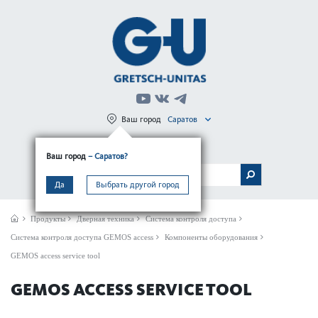
Ваш город
Саратов
Регистрация
Вход
Ваш город
– Саратов?
МЕНЮ
Да
Выбрать другой город
Продукты
Дверная техника
Система контроля доступа
Система контроля доступа GEMOS access
Компоненты оборудования
GEMOS access ser­vice tool
GEMOS ACCESS SER­VICE TOOL