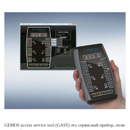
GEMOS access service tool (GAST) это серв­исный прибор, позв­