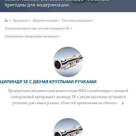
пригодны для модернизации.
Продукты
Дверная техника
Системы запирания
Электромеханическая система запирания SE
Электронные запирающие цилиндры
ЦИЛИНДР SE С ДВУМЯ КРУГЛЫМИ РУЧКАМИ
Провер­енная механическая компетенция BKS в комб­инации с мощной
электроникой превр­ащает цилиндр SE с двумя круг­лыми руч­ками в
решение для самых разных обла­стей применения на объекте.