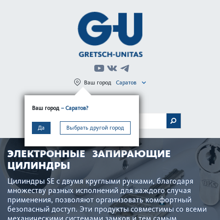
Ваш город
Саратов
Регистрация
Вход
Ваш город
– Саратов?
МЕНЮ
Да
Выбрать другой город
ЭЛЕКТРОННЫЕ ЗАПИРАЮЩИЕ
ЦИЛИНДРЫ
Цилиндры SE с двумя круг­лыми руч­ками, благодаря
множеству разных исполнений для каждого случая
применения, позв­оляют органи­з­овать комфортный
безоп­асный доступ. Эти продукты совме­с­тимы со всеми
механичес­кими сис­темами замков и тем самым