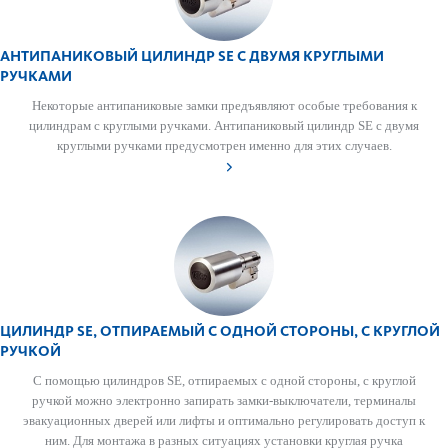
АНТИПАНИКОВЫЙ ЦИЛИНДР SE С ДВУМЯ КРУГЛЫМИ
РУЧКАМИ
Нек­оторые антипани­к­овые замки предъявляют особые требования к
цилиндрам с круг­лыми руч­ками. Антипани­к­овый цилиндр SE с двумя
круг­лыми руч­ками предус­мотрен именно для этих случаев.
ЦИЛИНДР SE, ОТПИРАЕМЫЙ С ОДНОЙ СТОРОНЫ, С КРУГЛОЙ
РУЧКОЙ
С помощью цилиндров SE, отпираемых с одной стороны, с круглой
ручкой можно электронно запирать замки-выключатели, терминалы
эвакуацио­нных дверей или лифты и оптимально регулировать доступ к
ним. Для монтажа в разных ситуациях установки круглая ручка