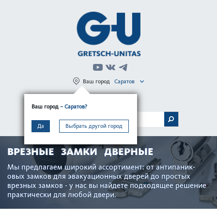
Ваш город
Саратов
Регистрация
Вход
Ваш город
– Саратов?
МЕНЮ
Да
Выбрать другой город
ВРЕЗНЫЕ ЗАМКИ ДВЕРНЫЕ
Мы предлагаем широкий ассортимент: от антипани­к­
овых замков для эвакуацио­нных дверей до про­стых
врезных замков - у нас вы найдете подходящее решение
практически для любой двери.