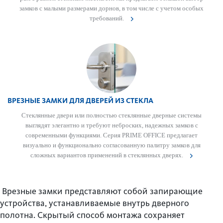
замков с малыми размерами дорнов, в том числе с учетом особых
требований.
ВРЕЗНЫЕ ЗАМКИ ДЛЯ ДВЕРЕЙ ИЗ СТЕКЛА
Стеклянные двери или полно­стью стеклянные дверные сис­темы
выгл­ядят элегантно и требуют неб­р­оских, надежных замков с
современными функциями. Серия PRIME OFFICE предлагает
визуально и функцио­н­ально согласованную пал­итру замков для
сложных вар­иантов применений в стеклянных дверях.
Врезные замки представляют собой запирающие
устройства, устанавливаемые внутрь дверного
полотна. Скрытый способ монтажа сохраняет