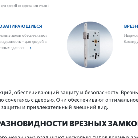
 для дверей из дерева или стали
МОЗАПИ­РАЮЩИЕСЯ
ВРЕЗ
езные замки обеспечивают
Надежно
надежность – для дверей в
блокир
венных зданиях.
укций, обеспечивающий защиту и безопасность. Врезн
о сочетаясь с дверью. Они обеспечивают оптимально
ь защиты и привлекательный внешний вид.
РАЗНОВИДНОСТИ ВРЕЗНЫХ ЗАМКО
го механизма различают несколько типов врезных зам