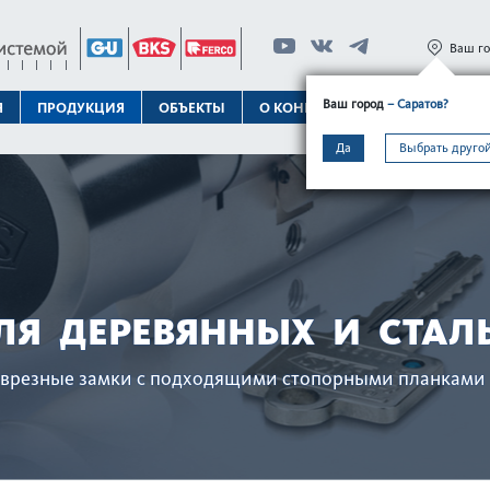
Ваш г
Ваш город
– Саратов?
Я
ПРОДУКЦИЯ
ОБЪЕКТЫ
О КОНЦЕРНЕ
ТЕХПОДДЕРЖК
Да
Выбрать другой
ЛЯ ДЕРЕВЯННЫХ И СТАЛ
врезные замки с подходящими стопорными план­ками 