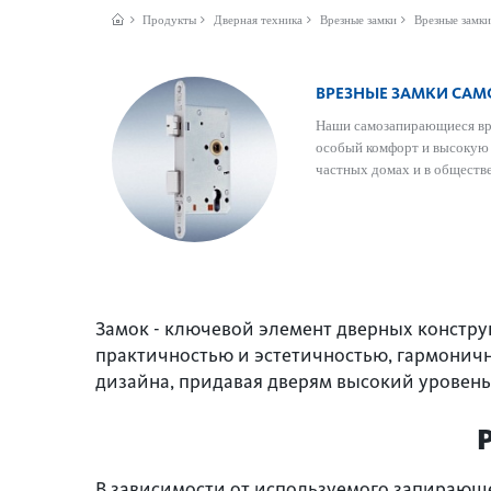
Продукты
Дверная техника
Врезные замки
Врезные замки
ВРЕЗНЫЕ ЗАМКИ СА
Наши самозапи­рающиеся вр
особый комфорт и выс­окую 
частных домах и в общес­т
Замок - ключевой элемент дверных констр
практичностью и эстетичностью, гармоничн
дизайна, придавая дверям высокий уровен
В зависимости от используемого запирающе