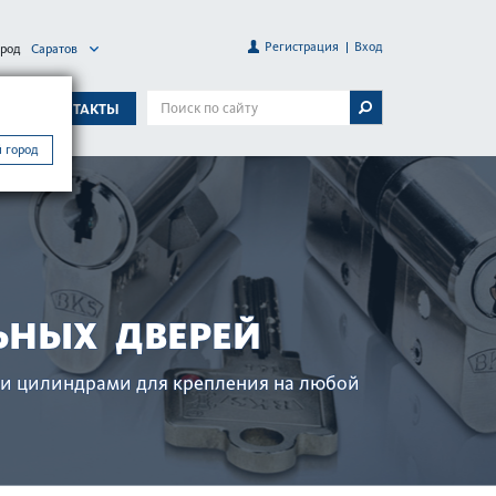
Регистрация
Вход
ород
Саратов
А
КОНТАКТЫ
 город
ЬНЫХ ДВЕРЕЙ
и цилиндрами для креп­ления на любой