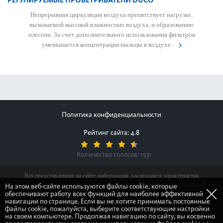
РЕГУЛИРУЕМЫЕ ПРОВЕТРИВАТЕЛИ DUCO
Непр­ер­ывная цир­куляция воздуха препятствует нагрузке,
вызываемой выс­окой влажно­стью воздуха, и обра­зованию
плесени. За счет дополнительного исполь­зования фильтров
уменьшается концентрация пыльцы в воздухе.
Политика конфиденциальности
Рейтинг сайта: 4.8
Количество голосов:
1531
Вся представленная на сайте информация, касающаяся характеристик
продуктов, наличия на складе, стоимости товаров, носит информационный
На этом веб-сайте используются файлы cookie, которые
обеспечивают работу всех функций для наиболее эффективной
характер и ни при каких условиях не является публичной офертой,
навигации по странице. Если вы не хотите принимать постоянные
определяемой положениями Статьи 437(2) Гражданского кодекса Российской
файлы cookie, пожалуйста, выберите соответствующие настройки
Федерации.
на своем компьютере. Продолжая навигацию по сайту, вы косвенно