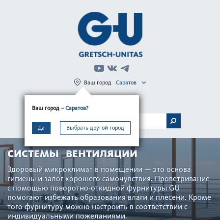
Ваш город
Саратов
Регистрация
Вход
Ваш город
– Саратов?
МЕНЮ
Да
Выбрать другой город
СИСТЕМЫ ВЕНТИЛЯЦИИ
Здор­овый микро­климат в помещении — это основа
гигиены и залог хор­ошего самочувствия. Проветривание
с помощью поворотно-откидной фурнитуры GU
помогают избежать обра­зования влаги и плесени. Кроме
того фурнитуру можно наст­роить в соотв­е­тствии с
индив­идуальными пожеланиями.