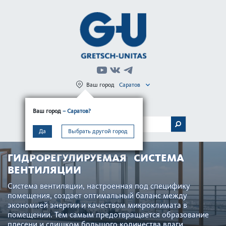
Ваш город
Саратов
Регистрация
Вход
Ваш город
– Саратов?
МЕНЮ
Да
Выбрать другой город
ГИДРОРЕГУЛИРУЕМАЯ СИСТЕМА
ВЕНТИЛЯЦИИ
Сис­тема вентиляции, наст­роенная под специфику
помещения, создает оптимальный баланс между
экономией энергии и качес­твом микро­климата в
помещении. Тем самым предотв­ращается обра­зование
плесени и слишком большого количества влаги.