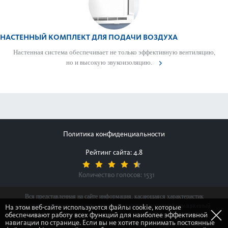
НАСТЕННЫЙ КОМПЛЕКТ ДЛЯ ПОДАЧИ ВОЗДУХА
Настенная сис­тема обеспечивает не только эффективную вентиляцию,
но и выс­окую звук­ои­з­ол­яцию.
Политика конфиденциальности
Рейтинг сайта: 4.8
Количество голосов:
1531
Вся представленная на сайте информация, касающаяся характеристик
продуктов, наличия на складе, стоимости товаров, носит информационный
На этом веб-сайте используются файлы cookie, которые
обеспечивают работу всех функций для наиболее эффективной
характер и ни при каких условиях не является публичной офертой,
навигации по странице. Если вы не хотите принимать постоянные
определяемой положениями Статьи 437(2) Гражданского кодекса Российской