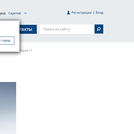
Регистрация
Вход
ород
Саратов
А
КОНТАКТЫ
 город
апи­рающиеся Серия 21