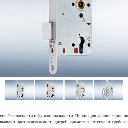
нь безоп­асности и функцио­н­альности. Продукция данной серии п
вышают против­овзломность дверей, кроме того, отве­чают требова
.