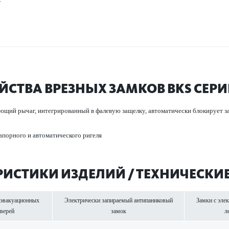
ЙСТВА ВРЕЗНЫХ ЗАМКОВ BKS СЕРИИ
щий рычаг, интегриро­ванный в фал­евую защелку, автом­ат­ически блокирует 
порного и автом­ат­ичес­кого ригеля
Р­И­С­ТИКИ ИЗДЕЛИЙ / ТЕХНИЧЕСК
эвакуацио­нных
Электрически запираемый антипани­к­овый
Замки с эле
верей
замок
л