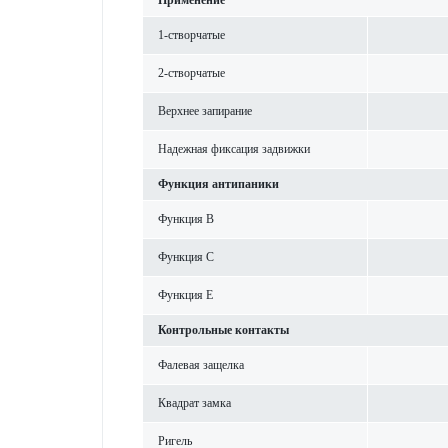
Применение
1-створ­чатые
2-створ­чатые
Верхнее запирание
Надежная фиксация задвижки
Функция антипаники
Функция B
Функция С
Функция Е
Контрольные контакты
Фал­евая защелка
Квадрат замка
Ригель