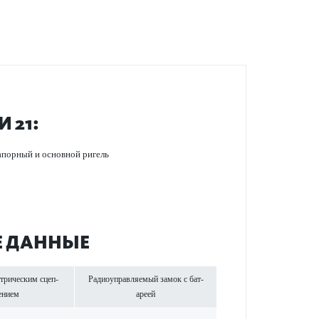
 21:
запорный и основной ригель
ИЕ ДАННЫЕ
ктрическим сцеп­
Радиоуправляемый замок с бат­
ением
ареей