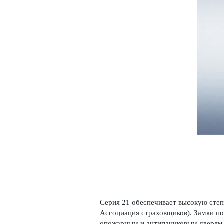
Серия 21 обеспечивает высокую степе
Ассоциация страховщиков). Замки по
опожарным и антипани­к­овым дверям