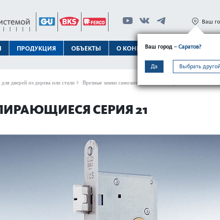
Ваш г
Ваш город
– Саратов?
Я
ПРОДУКЦИЯ
ОБЪЕКТЫ
О КОНЦЕРНЕ
ТЕХПОДДЕРЖК
Да
Выбрать другой
 для дверей из дерева или стали
Врезные замки самозапи­рающиеся
Врезные замки самоз
ПИРАЮЩИЕСЯ СЕРИЯ 21