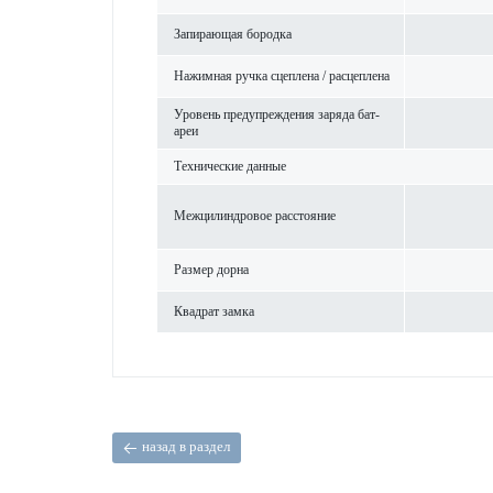
Запи­рающая бор­одка
Нажимная ручка сцеп­лена / расцеп­лена
Уровень предупрежд­ения заряда бат­
ареи
Технические данные
Межцилиндровое расстояние
Размер дорна
Квадрат замка
назад в раздел