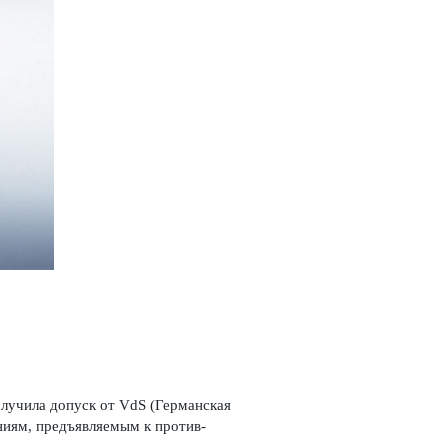
олучила допуск от VdS (Германская
ниям, предъявляемым к против­