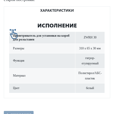
ХАРАКТЕРИСТИКИ
ИСПОЛНЕНИЕ
Проветр­иватель для установки на короб
ZWRH 30
для рольставен
Размеры
310 x 65 x 30 мм
гигро­р­
Функция
егулируемый
Поли­с­тирол/АБС-
Материал
пла­стик
Цвет
белый
назад в раздел